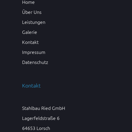
Oktober,
2021
Home
Januar,
08
2021
Über Uns
2022
Februar,
Leistungen
2023
Galerie
Kontakt
Impressum
Datenschutz
Kontakt
Stahlbau Ried GmbH
Lagerfeldstraße 6
64653 Lorsch